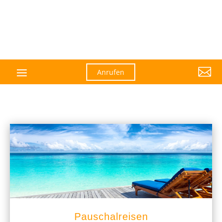

Anrufen
Pauschalreisen