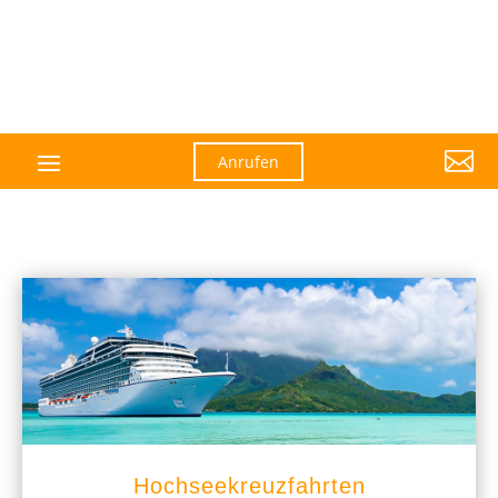

Anrufen
Hochseekreuzfahrten