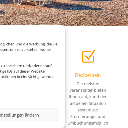
öglichen und die Werbung, die Sie
essen, um zu verstehen, woher
Z
Z
 zu speichern und/oder darauf
ige IDs auf dieser Website
Beruhigt verreisen
Flexibel sein
nktionen beeinträchtigt werden.
Mit professionellen
Die meisten
Hygienekonzepten
Veranstalter bieten
und
Ihnen aufgrund der
Schutzmaßnahmen
aktuellen Situation
der Reiseveranstalter
kostenlose
instellungen ändern
vor Ort steht Ihr
Stornierungs- und
entspannter Urlaub
Umbuchungsmöglich