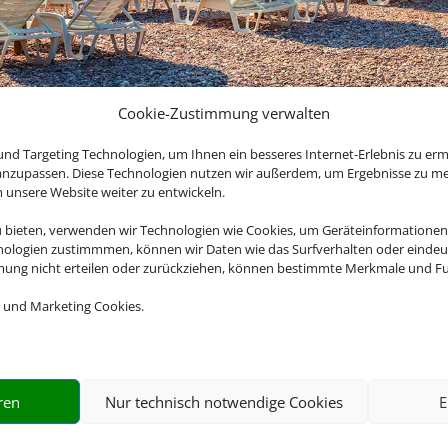
Cookie-Zustimmung verwalten
nd Targeting Technologien, um Ihnen ein besseres Internet-Erlebnis zu erm
 anzupassen. Diese Technologien nutzen wir außerdem, um Ergebnisse zu m
Angebote für
Z
nsere Website weiter zu entwickeln.
u bieten, verwenden wir Technologien wie Cookies, um Geräteinformationen
nologien zustimmmen, können wir Daten wie das Surfverhalten oder eindeut
ehnen Sie sich auch nach
Sicherheit
mmung nicht erteilen oder zurückziehen, können bestimmte Merkmale und Fu
n Sie an die schönsten
Bei einer
s. Buchen Sie jetzt Ihre
 und Marketing Cookies.
Pauschalreise sind
Sie in sämtlichen
Belangen
abgesichert,
ren
Nur technisch notwendige Cookies
E
beispielsweise bei
Flugverspätungen