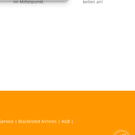
im Mittelpunkt.
keiten an!
Service
|
Blacklisted Airlines
|
AGB
|