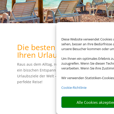
Diese Website verwendet Cookies u
sehen, besser an Ihre Bedürfnisse
Die besten Pauschalreise-
unsere Besucher kommen oder um u
Ihren Urlaub
Um Ihnen ein optimales Erlebnis z
zuzugreifen. Wenn Sie diesen Tech
Raus aus dem Alltag, rein ins pure Urlaubsvergnügen: S
verarbeiten. Wenn Sie ihre Zusti
ein bisschen Entspannung und Abwechslung? Wir bringe
Urlaubsziele der Welt – und das zu einem attraktiven Prei
Wir verwenden Statistiken-Cookies
perfekte Reise!
Cookie-Richtlinie
Alle Cookies akzeptie