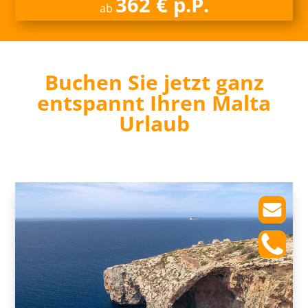
362 € p.P.
ab
Buchen Sie jetzt ganz
entspannt Ihren Malta
Urlaub