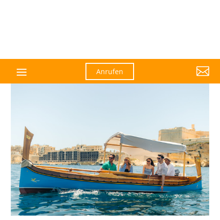

Anrufen