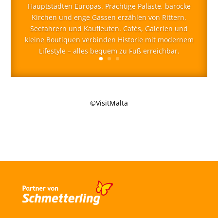
Hauptstädten Europas. Prächtige Paläste, barocke
Kirchen und enge Gassen erzählen von Rittern,
Seefahrern und Kaufleuten. Cafés, Galerien und
kleine Boutiquen verbinden Historie mit modernem
Lifestyle – alles bequem zu Fuß erreichbar.
©VisitMalta