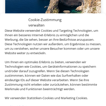
Cookie-Zustimmung
8 Tage inkl. Frühstück
verwalten
Diese Website verwendet Cookies und Targeting Technologien, um
De Rohan B&B
Ihnen ein besseres Internet-Erlebnis zu ermöglichen und die
Werbung, die Sie sehen, besser an Ihre Bedürfnisse anzupassen.
Zebbug, Malta
Diese Technologien nutzen wir außerdem, um Ergebnisse zu messen,
um zu verstehen, woher unsere Besucher kommen oder um unsere
Website weiter zu entwickeln.
538 € p.P.
Um Ihnen ein optimales Erlebnis zu bieten, verwenden wir
ab
Technologien wie Cookies, um Geräteinformationen zu speichern
und/oder darauf zuzugreifen. Wenn Sie diesen Technologien
zustimmmen, können wir Daten wie das Surfverhalten oder
eindeutige IDs auf dieser Website verarbeiten. Wenn Sie ihre
Zustimmung nicht erteilen oder zurückziehen, können bestimmte
Merkmale und Funktionen beeinträchtigt werden.
Wir verwenden Statistiken-Cookies und Marketing Cookies.