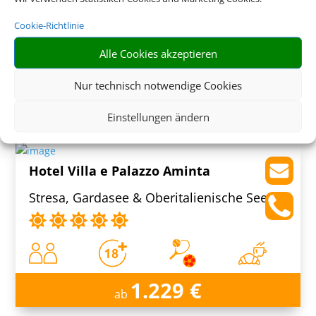
Sant'Agnello, Neapel & Umland
Cookie-Richtlinie
Alle Cookies akzeptieren
Nur technisch notwendige Cookies
1.279 € (p.P.)
ab
Einstellungen ändern
Hotel Villa e Palazzo Aminta
Stresa, Gardasee & Oberitalienische Seen
1.229 €
ab