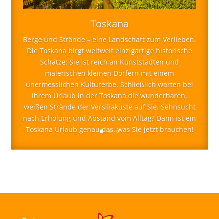
Toskana
Berge und Strände – eine Landschaft zum Verlieben.
Die Toskana birgt weltweit einzigartige historische
Schätze: Sie ist reich an Kunststädten und
malerischen kleinen Dörfern mit einem
unermesslichen Kulturerbe. Schließlich warten bei
Ihrem Urlaub in der Toskana die wunderbaren,
weißen Strände der Versiliaküste auf Sie. Sehnsucht
nach Erholung und Abstand vom Alltag? Dann ist ein
Toskana Urlaub genau das, was Sie jetzt brauchen!