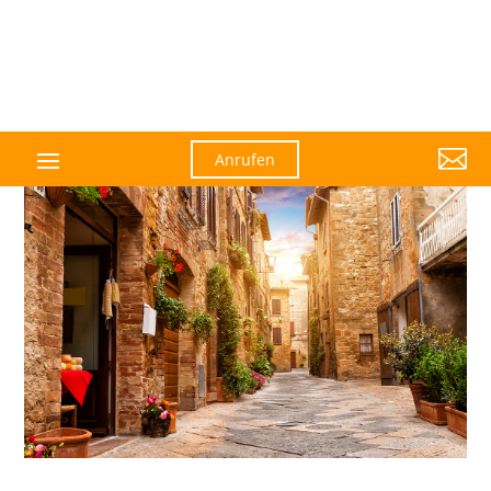

Anrufen