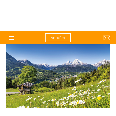

Anrufen