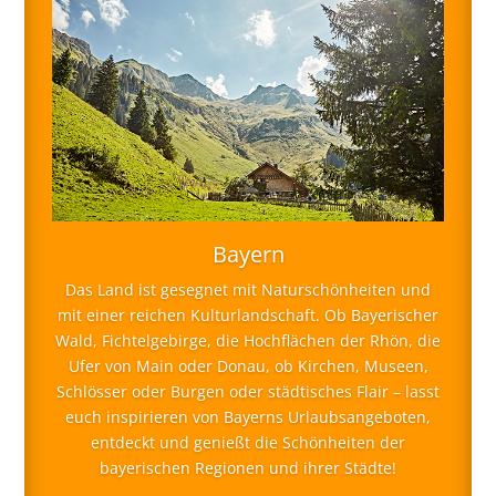
Bayern
Das Land ist gesegnet mit Naturschönheiten und
mit einer reichen Kulturlandschaft. Ob Bayerischer
Wald, Fichtelgebirge, die Hochflächen der Rhön, die
Ufer von Main oder Donau, ob Kirchen, Museen,
Schlösser oder Burgen oder städtisches Flair – lasst
euch inspirieren von Bayerns Urlaubsangeboten,
entdeckt und genießt die Schönheiten der
bayerischen Regionen und ihrer Städte!