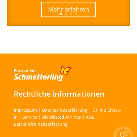
Mehr erfahren
Rechtliche Informationen
Impressum
|
Datenschutzerklärung
|
Online Check-
In
|
Service
|
Blacklisted Airlines
|
AGB
|
Barrierefreiheitserklärung